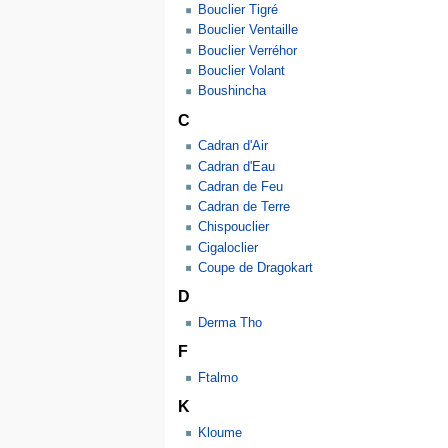
Bouclier Tigré
Bouclier Ventaille
Bouclier Verréhor
Bouclier Volant
Boushincha
C
Cadran d'Air
Cadran d'Eau
Cadran de Feu
Cadran de Terre
Chispouclier
Cigaloclier
Coupe de Dragokart
D
Derma Tho
F
Ftalmo
K
Kloume