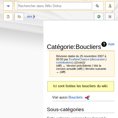
plus
Aide
Catégorie:Boucliers
Révision datée du 25 novembre 2007 à
00:50 par
EvaNeeChance
(
discussion
|
contributions
)
({{voir}})
(diff) ← Version précédente | Voir la
version actuelle (diff) | Version suivante
→ (diff)
Aller
Aller
Ici sont listées les boucliers du wiki.
à
à
la
la
Voir aussi
Boucliers
.
navigation
recherche
Sous-catégories