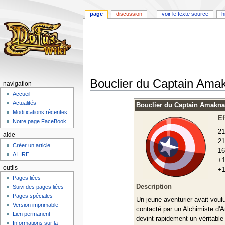
page
discussion
voir le texte source
h
Bouclier du Captain Ama
navigation
Accueil
Aller
Aller
Actualités
Bouclier du Captain Amakna
à
à
Modifications récentes
Ef
la
la
Notre page FaceBook
navigation
recherche
21
aide
21
Créer un article
16
A LIRE
+1
outils
+1
Pages liées
Description
Suivi des pages liées
Pages spéciales
Un jeune aventurier avait voulu
Version imprimable
contacté par un Alchimiste d'A
Lien permanent
devint rapidement un véritable 
Informations sur la