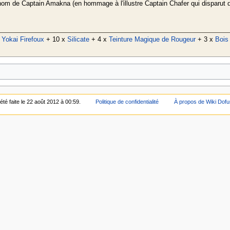
urnom de Captain Amakna (en hommage à l'illustre Captain Chafer qui disparut d
 Yokai Firefoux
+ 10 x
Silicate
+ 4 x
Teinture Magique de Rougeur
+ 3 x
Bois
été faite le 22 août 2012 à 00:59.
Politique de confidentialité
À propos de Wiki Dofu