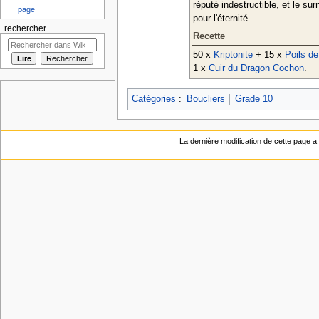
réputé indestructible, et le s
page
pour l'éternité.
rechercher
Recette
50 x
Kriptonite
+ 15 x
Poils de
1 x
Cuir du Dragon Cochon
.
Catégories
:
Boucliers
Grade 10
La dernière modification de cette page a 