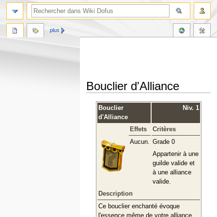
plus
Bouclier d'Alliance
Aller
Aller
Bouclier
Niv. 1
à
à
d'Alliance
la
la
Effets
Critères
navigation
recherche
Aucun.
Grade 0
Appartenir à une
guilde valide et
à une alliance
valide.
Description
Ce bouclier enchanté évoque
l'essence même de votre alliance.