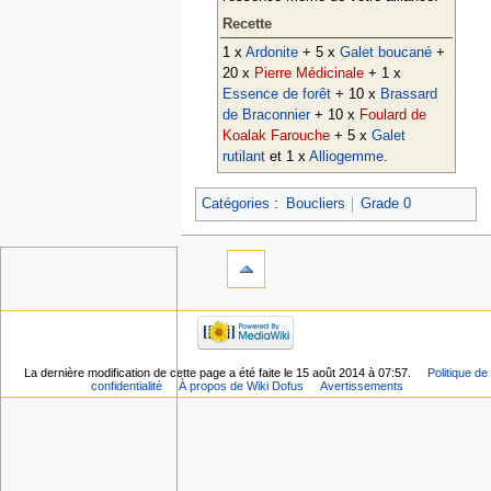
Recette
1 x
Ardonite
+ 5 x
Galet boucané
+
20 x
Pierre Médicinale
+ 1 x
Essence de forêt
+ 10 x
Brassard
de Braconnier
+ 10 x
Foulard de
Koalak Farouche
+ 5 x
Galet
rutilant
et 1 x
Alliogemme
.
Catégories
:
Boucliers
Grade 0
La dernière modification de cette page a été faite le 15 août 2014 à 07:57.
Politique de
confidentialité
À propos de Wiki Dofus
Avertissements