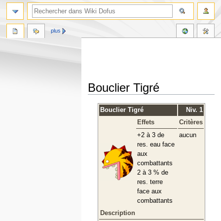
plus
Bouclier Tigré
Aller
Aller
Bouclier Tigré
Niv. 1
à
à
Effets
Critères
la
la
navigation
recherche
+2 à 3 de
aucun
res. eau face
aux
combattants
2 à 3 % de
res. terre
face aux
combattants
Description