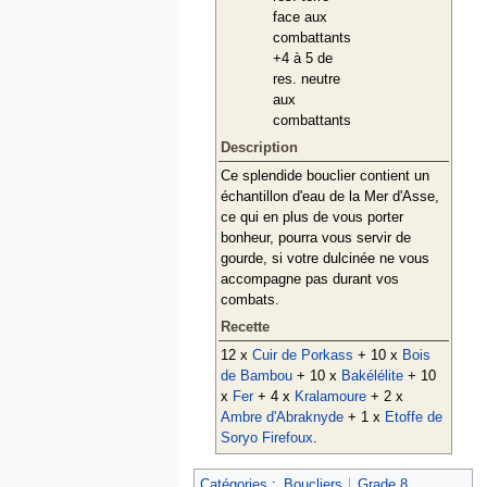
face aux
combattants
+4 à 5 de
res. neutre
aux
combattants
Description
Ce splendide bouclier contient un
échantillon d'eau de la Mer d'Asse,
ce qui en plus de vous porter
bonheur, pourra vous servir de
gourde, si votre dulcinée ne vous
accompagne pas durant vos
combats.
Recette
12 x
Cuir de Porkass
+ 10 x
Bois
de Bambou
+ 10 x
Bakélélite
+ 10
x
Fer
+ 4 x
Kralamoure
+ 2 x
Ambre d'Abraknyde
+ 1 x
Etoffe de
Soryo Firefoux
.
Catégories
:
Boucliers
Grade 8