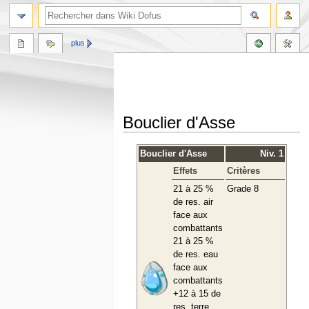
plus
Bouclier d'Asse
Aller
Aller
Bouclier d'Asse
Niv. 1
à
à
Effets
Critères
la
la
navigation
recherche
21 à 25 %
Grade 8
de res. air
face aux
combattants
21 à 25 %
de res. eau
face aux
combattants
+12 à 15 de
res. terre