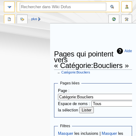
plus
Aide
Pages qui pointent
vers
« Catégorie:Boucliers »
←
Catégorie:Boucliers
Aller
Aller
Pages liées
à
à
Page :
la
la
navigation
recherche
Espace de noms :
la sélection
Filtres
Masquer
les inclusions |
Masquer
les