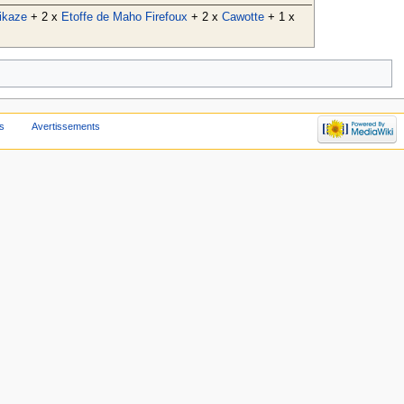
ikaze
+ 2 x
Etoffe de Maho Firefoux
+ 2 x
Cawotte
+ 1 x
s
Avertissements