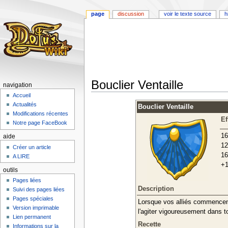
page
discussion
voir le texte source
h
Bouclier Ventaille
navigation
Accueil
Aller
Aller
Actualités
Bouclier Ventaille
à
à
Modifications récentes
Ef
la
la
Notre page FaceBook
navigation
recherche
16
aide
12
Créer un article
16
A LIRE
+1
outils
Pages liées
Description
Suivi des pages liées
Pages spéciales
Lorsque vos alliés commencent 
Version imprimable
l'agiter vigoureusement dans 
Lien permanent
Recette
Informations sur la