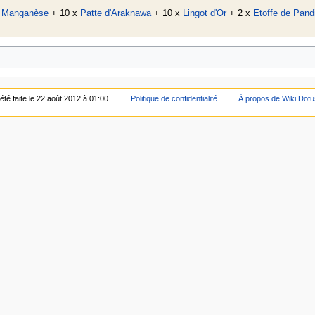
x
Manganèse
+ 10 x
Patte d'Araknawa
+ 10 x
Lingot d'Or
+ 2 x
Etoffe de Pand
été faite le 22 août 2012 à 01:00.
Politique de confidentialité
À propos de Wiki Dofu