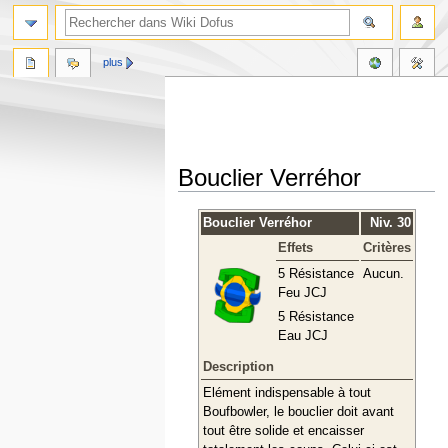
plus
Bouclier Verréhor
Aller
Aller
Bouclier Verréhor
Niv. 30
à
à
Effets
Critères
la
la
navigation
recherche
5 Résistance
Aucun.
Feu JCJ
5 Résistance
Eau JCJ
Description
Elément indispensable à tout
Boufbowler, le bouclier doit avant
tout être solide et encaisser