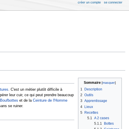
créer un compte
se connecter
Sommaire
1
Description
tures
. C'est un métier plutôt difficile à
pérer leur cuir, ce qui peut prendre beaucoup
2
Outils
Boufbottes
et de la
Ceinture de l'Homme
3
Apprentissage
sans se ruiner.
4
Lieux
5
Recettes
5.1
A 2 cases
5.1.1
Bottes