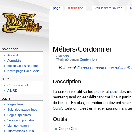
page
discussion
voir le texte source
h
Métiers/Cordonnier
navigation
Accueil
<
Métiers
(Redirigé depuis
Cordonnier
)
Actualités
Modifications récentes
Aller
Aller
Voir aussi
Comment monter son métier d'ar
Notre page FaceBook
à
à
la
la
aide
Description
navigation
recherche
Créer un article
A LIRE
Le cordonnier utilise les
peaux
et
cuirs
des mon
monter quand on est débutant car il faut parti
outils
de temps. En plus, ce métier ne devient vraime
Pages liées
Ours
). Cela dit, c'est un métier passionnant q
Suivi des pages liées
Pages spéciales
Outils
Version imprimable
Lien permanent
Coupe Cuir
Informations sur la