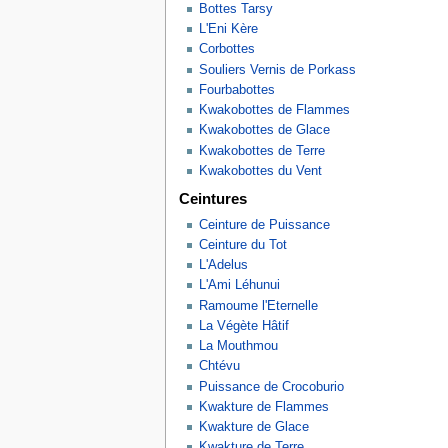
Bottes Tarsy
L'Eni Kère
Corbottes
Souliers Vernis de Porkass
Fourbabottes
Kwakobottes de Flammes
Kwakobottes de Glace
Kwakobottes de Terre
Kwakobottes du Vent
Ceintures
Ceinture de Puissance
Ceinture du Tot
L'Adelus
L'Ami Léhunui
Ramoume l'Eternelle
La Végète Hâtif
La Mouthmou
Chtévu
Puissance de Crocoburio
Kwakture de Flammes
Kwakture de Glace
Kwakture de Terre