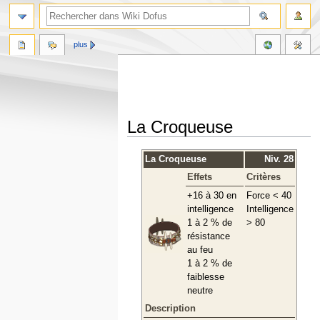
plus
La Croqueuse
Aller
Aller
La Croqueuse
Niv. 28
à
à
Effets
Critères
la
la
navigation
recherche
+16 à 30 en
Force < 40
intelligence
Intelligence
1 à 2 % de
> 80
résistance
au feu
1 à 2 % de
faiblesse
neutre
Description