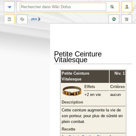
plus
Petite Ceinture
Vitalesque
Aller
Aller
Petite Ceinture
Niv. 1
à
à
Vitalesque
la
la
Effets
Critères
navigation
recherche
+2 en vie
aucun
Description
Cette ceinture augmente la vie de
son porteur, pour plus de sûreté en
plein combat.
Recette