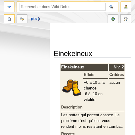
plus
Einekeineux
Aller
Aller
Einekeineux
Niv. 2
à
à
Effets
Critères
la
la
navigation
recherche
+6 à 10 à la
aucun
chance
-6 à -10 en
vitalité
Description
Les bottes qui portent chance. Le
problème c'est qu'elles vous
rendent moins résistant en combat.
Recette