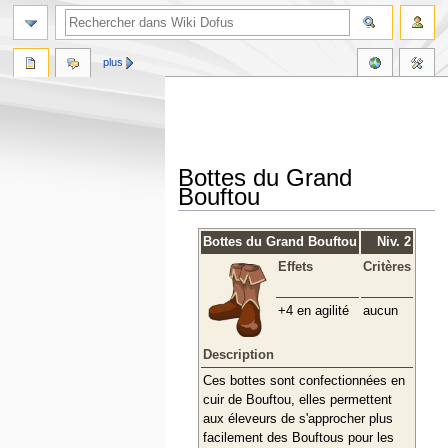
plus
Bottes du Grand
Bouftou
Aller
Aller
Bottes du Grand Bouftou
Niv. 2
à
à
Effets
Critères
la
la
navigation
recherche
+4 en agilité
aucun
Description
Ces bottes sont confectionnées en
cuir de Bouftou, elles permettent
aux éleveurs de s'approcher plus
facilement des Bouftous pour les