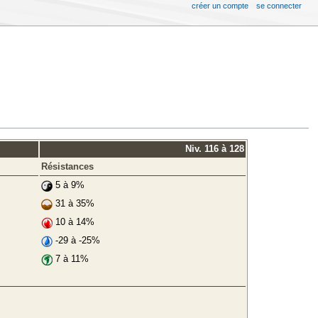
créer un compte
se connecter
Niv. 116 à 128
Résistances
5 à 9%
31 à 35%
10 à 14%
-29 à -25%
7 à 11%