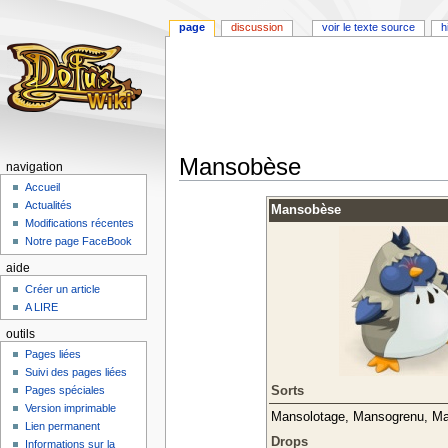
page
discussion
voir le texte source
h
Mansobèse
navigation
Accueil
Aller
Aller
Actualités
Mansobèse
à
à
Modifications récentes
la
la
Notre page FaceBook
navigation
recherche
aide
Créer un article
A LIRE
outils
Pages liées
Suivi des pages liées
Sorts
Pages spéciales
Version imprimable
Mansolotage, Mansogrenu, Ma
Lien permanent
Drops
Informations sur la