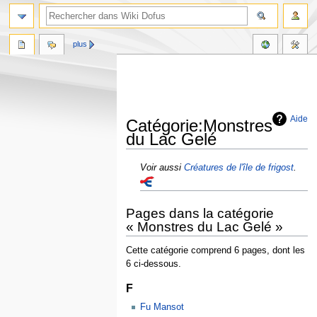
plus
Aide
Catégorie:Monstres
du Lac Gelé
Aller
Aller
Voir aussi
Créatures de l'île de frigost
.
à
à
la
la
navigation
recherche
Pages dans la catégorie
« Monstres du Lac Gelé »
Cette catégorie comprend 6 pages, dont les
6 ci-dessous.
F
Fu Mansot