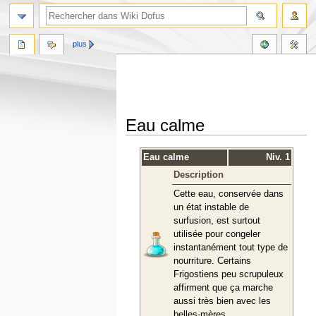
plus
Eau calme
Aller
Aller
Eau calme
Niv. 1
à
à
Description
la
la
navigation
recherche
Cette eau, conservée dans
un état instable de
surfusion, est surtout
utilisée pour congeler
instantanément tout type de
nourriture. Certains
Frigostiens peu scrupuleux
affirment que ça marche
aussi très bien avec les
belles-mères.