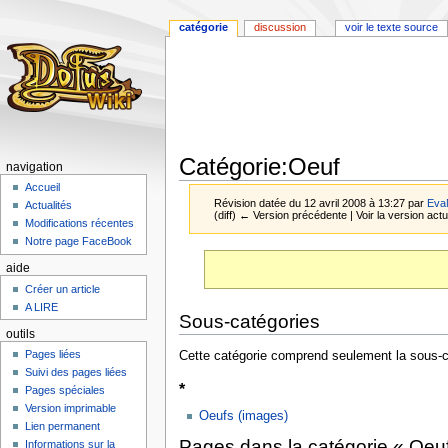
catégorie
discussion
voir le texte source
Catégorie:Oeuf
navigation
Accueil
Révision datée du 12 avril 2008 à 13:27 par
Eva
Actualités
(diff) ← Version précédente | Voir la version actue
Modifications récentes
Notre page FaceBook
Aller
Aller
aide
à
à
Créer un article
la
la
A LIRE
navigation
recherche
Sous-catégories
outils
Pages liées
Cette catégorie comprend seulement la sous-c
Suivi des pages liées
*
Pages spéciales
Version imprimable
Oeufs (images)
Lien permanent
Pages dans la catégorie « Oeu
Informations sur la