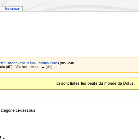
historique
NeeChance
(
discussion
|
contributions
)
(niou cat)
lle (diff) | Version suivante → (diff)
Ici sont listés les oeufs du monde de Dofus.
atégorie ci-dessous.
f »