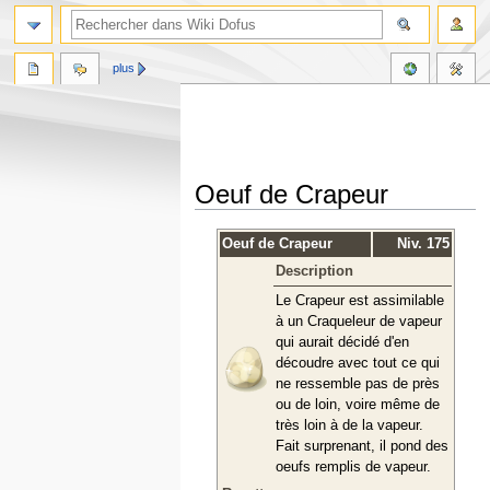
plus
Oeuf de Crapeur
Aller
Aller
Oeuf de Crapeur
Niv. 175
à
à
Description
la
la
navigation
recherche
Le Crapeur est assimilable
à un Craqueleur de vapeur
qui aurait décidé d'en
découdre avec tout ce qui
ne ressemble pas de près
ou de loin, voire même de
très loin à de la vapeur.
Fait surprenant, il pond des
oeufs remplis de vapeur.