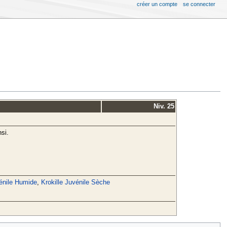
créer un compte
se connecter
Niv. 25
nsi.
vénile Humide
,
Krokille Juvénile Sèche