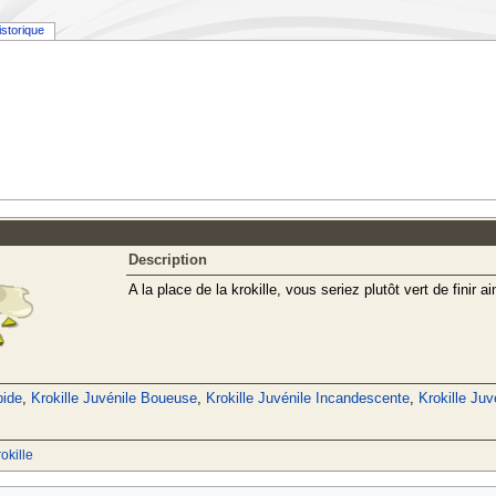
istorique
Description
A la place de la krokille, vous seriez plutôt vert de finir ai
pide
,
Krokille Juvénile Boueuse
,
Krokille Juvénile Incandescente
,
Krokille Ju
okille