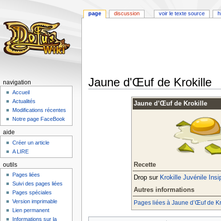
page
discussion
voir le texte source
h
Jaune d'Œuf de Krokille
navigation
Accueil
Aller
Aller
Actualités
Jaune d’Œuf de Krokille
à
à
Modifications récentes
la
la
Notre page FaceBook
navigation
recherche
aide
Créer un article
A LIRE
Recette
outils
Pages liées
Drop sur
Krokille Juvénile Insi
Suivi des pages liées
Autres informations
Pages spéciales
Version imprimable
Pages liées à Jaune d’Œuf de Kr
Lien permanent
Informations sur la