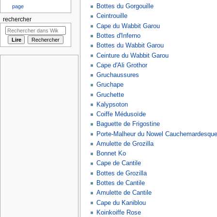
Bottes du Gorgouille
page
Ceintrouille
rechercher
Cape du Wabbit Garou
Bottes d'Inferno
Bottes du Wabbit Garou
Ceinture du Wabbit Garou
Cape d'Ali Grothor
Gruchaussures
Gruchape
Gruchette
Kalypsoton
Coiffe Médusoïde
Baguette de Frigostine
Porte-Malheur du Nowel Cauchemardesqu
Amulette de Grozilla
Bonnet Ko
Cape de Cantile
Bottes de Grozilla
Bottes de Cantile
Amulette de Cantile
Cape du Kaniblou
Koinkoiffe Rose