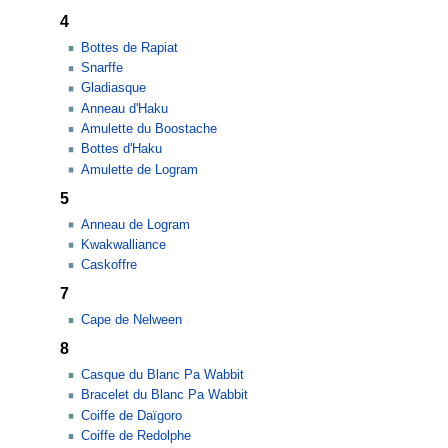
4
Bottes de Rapiat
Snarffe
Gladiasque
Anneau d'Haku
Amulette du Boostache
Bottes d'Haku
Amulette de Logram
5
Anneau de Logram
Kwakwalliance
Caskoffre
7
Cape de Nelween
8
Casque du Blanc Pa Wabbit
Bracelet du Blanc Pa Wabbit
Coiffe de Daïgoro
Coiffe de Redolphe