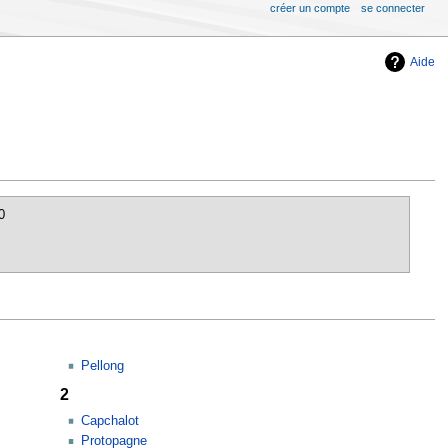
créer un compte
se connecter
Aide
0
Pellong
2
Capchalot
Protopagne