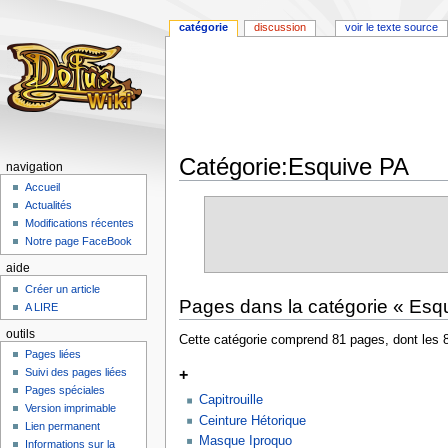
catégorie
discussion
voir le texte source
Catégorie:Esquive PA
navigation
Accueil
Aller
Aller
Actualités
à
à
Modifications récentes
la
la
Notre page FaceBook
navigation
recherche
aide
Créer un article
Pages dans la catégorie « Esq
A LIRE
outils
Cette catégorie comprend 81 pages, dont les 
Pages liées
+
Suivi des pages liées
Pages spéciales
Capitrouille
Version imprimable
Ceinture Hétorique
Lien permanent
Masque Iproquo
Informations sur la