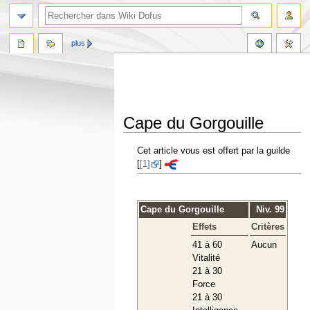
plus
Cape du Gorgouille
Aller
Aller
Cet article vous est offert par la guilde
à
à
[
[1]
]
la
la
navigation
recherche
Cape du Gorgouille
Niv. 99
Effets
Critères
41 à 60
Aucun
Vitalité
21 à 30
Force
21 à 30