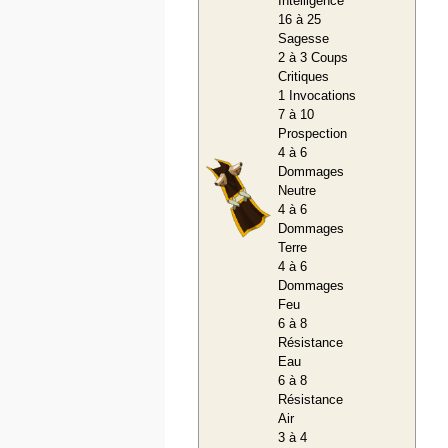
Intelligence
16 à 25
Sagesse
2 à 3 Coups
Critiques
1 Invocations
7 à 10
Prospection
4 à 6
Dommages
Neutre
4 à 6
Dommages
Terre
4 à 6
Dommages
Feu
6 à 8
Résistance
Eau
6 à 8
Résistance
Air
3 à 4