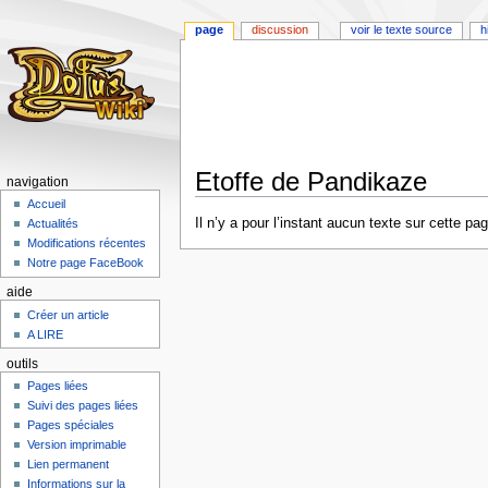
page
discussion
voir le texte source
h
Etoffe de Pandikaze
navigation
Accueil
Aller
Aller
Il n’y a pour l’instant aucun texte sur cette p
Actualités
à
à
Modifications récentes
la
la
Notre page FaceBook
navigation
recherche
aide
Créer un article
A LIRE
outils
Pages liées
Suivi des pages liées
Pages spéciales
Version imprimable
Lien permanent
Informations sur la