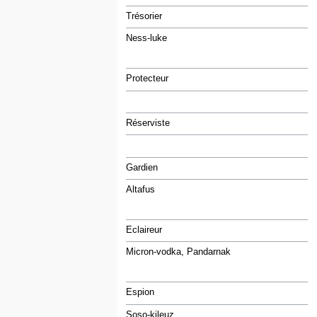
Trésorier
Ness-luke
Protecteur
Réserviste
Gardien
Altafus
Eclaireur
Micron-vodka, Pandarnak
Espion
Soso-kileuz