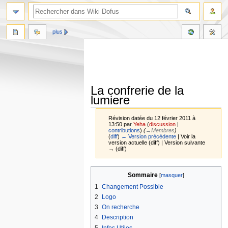
plus
La confrerie de la
lumiere
Révision datée du 12 février 2011 à
13:50 par
Yeha
(
discussion
|
contributions
)
(
→‎Membres
)
(
diff
)
← Version précédente
| Voir la
version actuelle (diff) | Version suivante
→ (diff)
Aller
Aller
Sommaire
à
à
1
Changement Possible
la
la
2
Logo
navigation
recherche
3
On recherche
4
Description
5
Infos Utiles