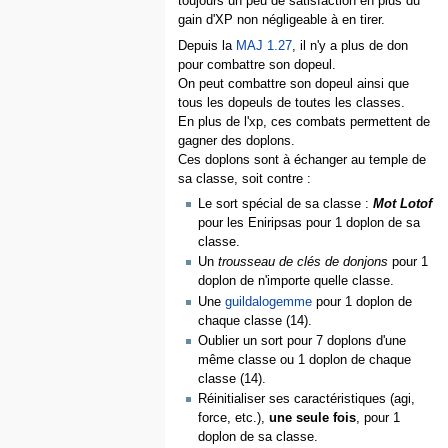
toujours un peu de satisfaction en plus du
gain d'XP non négligeable à en tirer.
Depuis la
MAJ 1.27
, il n'y a plus de don
pour combattre son dopeul.
On peut combattre son dopeul ainsi que
tous les dopeuls de toutes les classes.
En plus de l'xp, ces combats permettent de
gagner des doplons.
Ces doplons sont à échanger au temple de
sa classe, soit contre :
Le sort spécial de sa classe :
Mot Lotof
pour les Eniripsas pour 1 doplon de sa
classe.
Un
trousseau de clés de donjons
pour 1
doplon de n'importe quelle classe.
Une
guildalogemme
pour 1 doplon de
chaque classe (14).
Oublier un sort pour 7 doplons d'une
même classe ou 1 doplon de chaque
classe (14).
Réinitialiser ses caractéristiques (agi,
force, etc.),
une seule fois
, pour 1
doplon de sa classe.