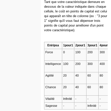
Tant que votre caractéristique demeure en
dessous de la valeur indiquée dans chaque
cellule, le coût en points de capital est celui
qui apparaît en tête de colonne (ex : "3 pour
1" signifie qu'il vous faut dépenser trois
points de capital pour améliorer d'un point
votre caractéristique).
Eniripsa
1pour1
2pour1
3pour1
4pour1
Force
0
100
200
300
Intelligence
100
200
300
400
Agilité
20
40
60
80
Chance
20
40
60
80
Vitalité
Infinité
-
-
-
Sagesse
-
-
Infinité
-