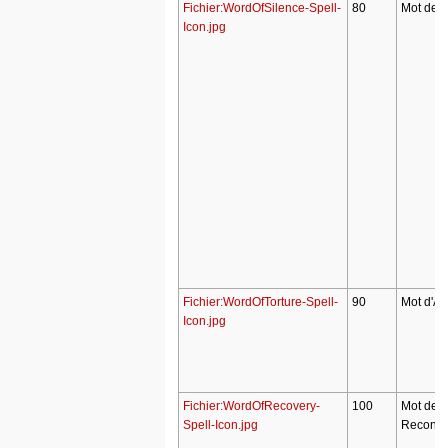
Fichier:WordOfSilence-Spell-
80
Mot de S
Icon.jpg
Fichier:WordOfTorture-Spell-
90
Mot d'Al
Icon.jpg
Fichier:WordOfRecovery-
100
Mot de
Spell-Icon.jpg
Reconsti