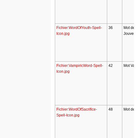
Fichier:WordOfYouth-Spell-
36
Mot de
Icon.jpg
Jouvenc
Fichier:VampiricWord-Spell-
42
Mot Vam
Icon.jpg
Fichier:WordOfSacrifice-
48
Mot de S
Spell-Icon.jpg