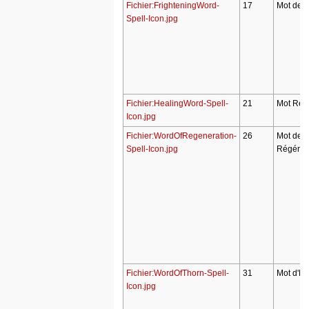
Fichier:FrighteningWord-
17
Mot de F
Spell-Icon.jpg
Fichier:HealingWord-Spell-
21
Mot Revi
Icon.jpg
Fichier:WordOfRegeneration-
26
Mot de
Spell-Icon.jpg
Régénér
Fichier:WordOfThorn-Spell-
31
Mot d'Ep
Icon.jpg