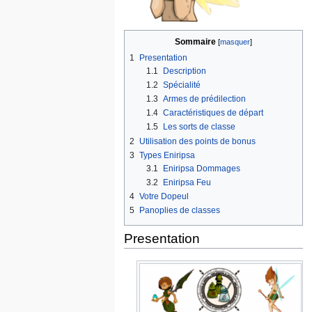
Sommaire
1
Presentation
1.1
Description
1.2
Spécialité
1.3
Armes de prédilection
1.4
Caractéristiques de départ
1.5
Les sorts de classe
2
Utilisation des points de bonus
3
Types Eniripsa
3.1
Eniripsa Dommages
3.2
Eniripsa Feu
4
Votre Dopeul
5
Panoplies de classes
Presentation
Description