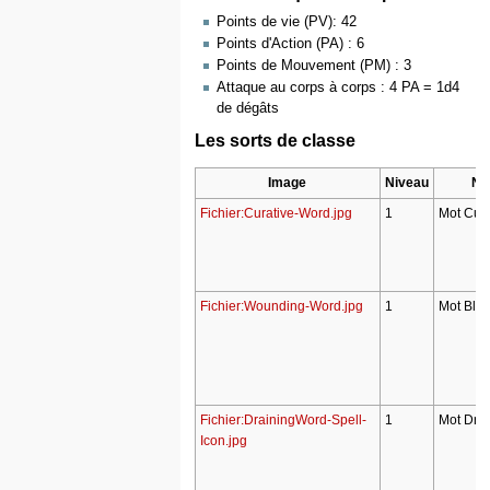
Points de vie (PV): 42
Points d'Action (PA) : 6
Points de Mouvement (PM) : 3
Attaque au corps à corps : 4 PA = 1d4
de dégâts
Les sorts de classe
Image
Niveau
N
Fichier:Curative-Word.jpg
1
Mot Cura
Fichier:Wounding-Word.jpg
1
Mot Bles
Fichier:DrainingWord-Spell-
1
Mot Drai
Icon.jpg