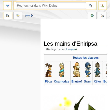
plus
Les mains d'Eniripsa
(Redirigé depuis
Eniripsa
)
Aller
Aller
Toutes les classes
à
à
la
la
navigation
recherche
Féca
Osamodas
Enutrof
Sram
Xélor
Ecaf