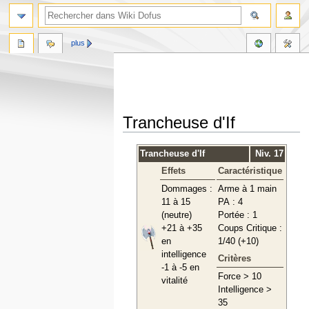
plus
Trancheuse d'If
Aller
Aller
Trancheuse d'If
Niv. 17
à
à
Effets
Caractéristique
la
la
navigation
recherche
Dommages :
Arme à 1 main
11 à 15
PA : 4
(neutre)
Portée : 1
+21 à +35
Coups Critique :
en
1/40 (+10)
intelligence
Critères
-1 à -5 en
Force > 10
vitalité
Intelligence >
35