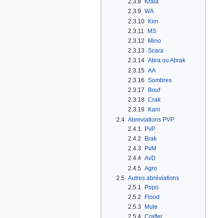
2.3.8
Krala
2.3.9
WA
2.3.10
Kim
2.3.11
MS
2.3.12
Mino
2.3.13
Scara
2.3.14
Abra ou Abrak
2.3.15
AA
2.3.16
Sombres
2.3.17
Bouf
2.3.18
Crak
2.3.19
Kani
2.4
Abreviations PVP
2.4.1
PvP
2.4.2
Brak
2.4.3
PvM
2.4.4
AvD
2.4.5
Agro
2.5
Autres abréviations
2.5.1
Popo
2.5.2
Flood
2.5.3
Mule
2.5.4
Crafter