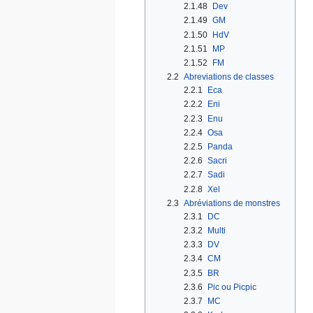
2.1.48
Dev
2.1.49
GM
2.1.50
HdV
2.1.51
MP
2.1.52
FM
2.2
Abreviations de classes
2.2.1
Eca
2.2.2
Eni
2.2.3
Enu
2.2.4
Osa
2.2.5
Panda
2.2.6
Sacri
2.2.7
Sadi
2.2.8
Xel
2.3
Abréviations de monstres
2.3.1
DC
2.3.2
Multi
2.3.3
DV
2.3.4
CM
2.3.5
BR
2.3.6
Pic ou Picpic
2.3.7
MC