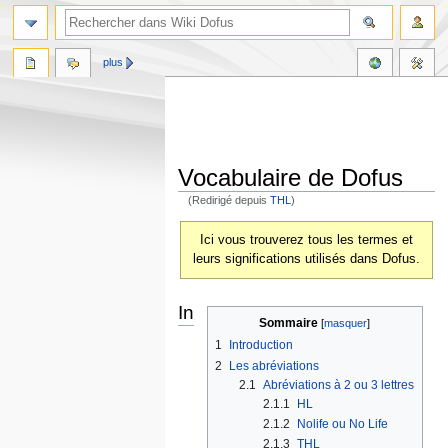
plus
Vocabulaire de Dofus
(Redirigé depuis
THL
)
Aller
Aller
Ici vous trouverez tous les termes et
à
à
leurs significations utilisés dans Dofus.
la
la
navigation
recherche
Introduction
Sommaire
1
Introduction
2
Les abréviations
2.1
Abréviations à 2 ou 3 lettres
2.1.1
HL
2.1.2
Nolife ou No Life
2.1.3
THL