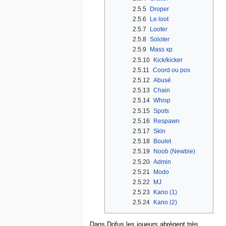
2.5.5
Droper
2.5.6
Le loot
2.5.7
Looter
2.5.8
Soloter
2.5.9
Mass xp
2.5.10
Kick/kicker
2.5.11
Coord ou pos
2.5.12
Abusé
2.5.13
Chain
2.5.14
Whisp
2.5.15
Spots
2.5.16
Respawn
2.5.17
Skin
2.5.18
Boulet
2.5.19
Noob (Newbie)
2.5.20
Admin
2.5.21
Modo
2.5.22
MJ
2.5.23
Kano (1)
2.5.24
Kano (2)
Dans Dofus,les joueurs abrègent très