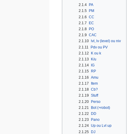
2.1.4
PA
2.1.5
PM
2.1.6
CC
2.1.7
EC
2.1.8
PO
2.1.9
CAC
2.1.10
lvl, lv (level) ou niv
2.1.11
Pdv ou PV
2.1.12
K ou k
2.1.13
K/u
2.1.14
IG
2.1.15
RP
2.1.16
Amu
2.1.17
Item
2.1.18
Cb?
2.1.19
Stuff
2.1.20
Perso
2.1.21
Bot (>robot)
2.1.22
DD
2.1.23
Pano
2.1.24
Up ou Lvl up
2.1.25
DJ