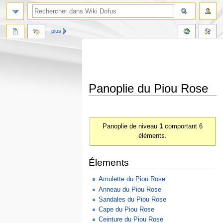
plus
Panoplie du Piou Rose
Aller
Aller
à
à
Panoplie de niveau
1
comportant 6
la
la
éléments.
navigation
recherche
Élements
Amulette du Piou Rose
Anneau du Piou Rose
Sandales du Piou Rose
Cape du Piou Rose
Ceinture du Piou Rose