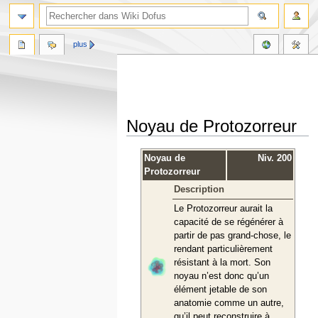
plus
Noyau de Protozorreur
Aller
Aller
Noyau de
Niv. 200
à
à
Protozorreur
la
la
Description
navigation
recherche
Le Protozorreur aurait la
capacité de se régénérer à
partir de pas grand-chose, le
rendant particulièrement
résistant à la mort. Son
noyau n’est donc qu’un
élément jetable de son
anatomie comme un autre,
qu’il peut reconstruire à