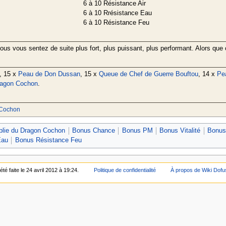
6 à 10 Résistance Air
6 à 10 Rrésistance Eau
6 à 10 Résistance Feu
us vous sentez de suite plus fort, plus puissant, plus performant. Alors que
, 15 x
Peau de Don Dussan
, 15 x
Queue de Chef de Guerre Bouftou
, 14 x
Pe
ragon Cochon
.
 Cochon
plie du Dragon Cochon
Bonus Chance
Bonus PM
Bonus Vitalité
Bonus
Eau
Bonus Résistance Feu
té faite le 24 avril 2012 à 19:24.
Politique de confidentialité
À propos de Wiki Dofu