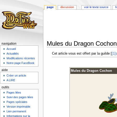
page
discussion
voir le texte source
h
Mules du Dragon Cochon
navigation
Accueil
Aller
Aller
Cet article vous est offert par la guilde [
[1]
Actualités
à
à
Modifications récentes
la
la
Notre page FaceBook
navigation
recherche
aide
Mules du Dragon Cochon
Créer un article
A LIRE
outils
Pages liées
Suivi des pages liées
Pages spéciales
Version imprimable
Lien permanent
Informations sur la