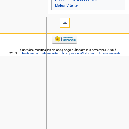
Malus Vitalité
La dernière modification de cette page a été faite le 8 novembre 2008 à
22:53.
Politique de confidentialité
À propos de Wiki Dofus
Avertissements