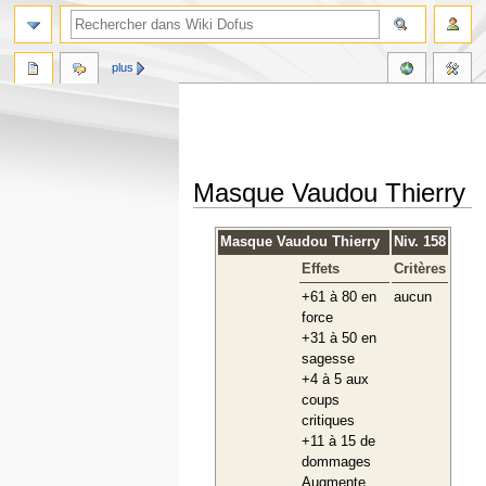
plus
Masque Vaudou Thierry
Aller
Aller
Masque Vaudou Thierry
Niv. 158
à
à
Effets
Critères
la
la
navigation
recherche
+61 à 80 en
aucun
force
+31 à 50 en
sagesse
+4 à 5 aux
coups
critiques
+11 à 15 de
dommages
Augmente