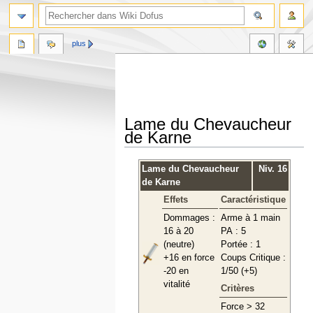
plus
Lame du Chevaucheur
de Karne
Aller
Aller
Lame du Chevaucheur
Niv. 16
à
à
de Karne
la
la
Effets
Caractéristique
navigation
recherche
Dommages :
Arme à 1 main
16 à 20
PA : 5
(neutre)
Portée : 1
+16 en force
Coups Critique :
-20 en
1/50 (+5)
vitalité
Critères
Force > 32