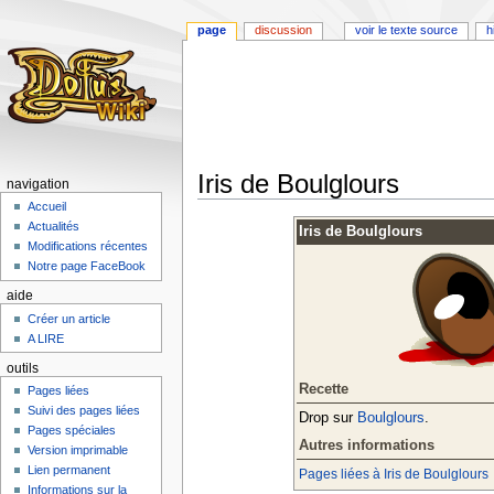
page
discussion
voir le texte source
h
Iris de Boulglours
navigation
Accueil
Aller
Aller
Actualités
Iris de Boulglours
à
à
Modifications récentes
la
la
Notre page FaceBook
navigation
recherche
aide
Créer un article
A LIRE
outils
Recette
Pages liées
Suivi des pages liées
Drop sur
Boulglours
.
Pages spéciales
Autres informations
Version imprimable
Lien permanent
Pages liées à Iris de Boulglours
Informations sur la