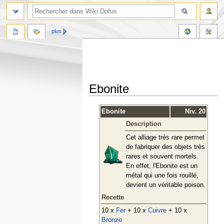
plus
Ebonite
Aller
Aller
Ebonite
Niv. 20
à
à
Description
la
la
navigation
recherche
Cet alliage très rare permet
de fabriquer des objets très
rares et souvent mortels.
En effet, l'Ebonite est un
métal qui une fois rouillé,
devient un véritable poison.
Recette
10 x
Fer
+ 10 x
Cuivre
+ 10 x
Bronze