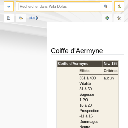
plus
Coiffe d'Aermyne
Aller
Aller
Coiffe d'Aermyne
Niv. 198
à
à
Effets
Critères
la
la
navigation
recherche
351 à 400
aucun
Vitalité
31 à 50
Sagesse
1 PO
16 à 20
Prospection
-11 à 15
Dommages
Neutre