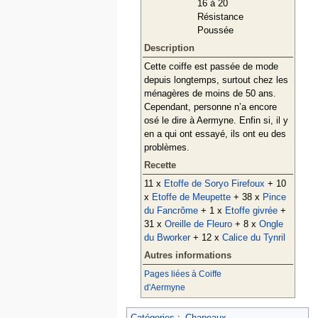
16 à 20
Résistance
Poussée
Description
Cette coiffe est passée de mode
depuis longtemps, surtout chez les
ménagères de moins de 50 ans.
Cependant, personne n’a encore
osé le dire à Aermyne. Enfin si, il y
en a qui ont essayé, ils ont eu des
problèmes.
Recette
11 x
Etoffe de Soryo Firefoux
+ 10
x
Etoffe de Meupette
+ 38 x
Pince
du Fancrôme
+ 1 x
Etoffe givrée
+
31 x
Oreille de Fleuro
+ 8 x
Ongle
du Bworker
+ 12 x
Calice du Tynril
Autres informations
Pages liées à Coiffe
d'Aermyne
Catégories
:
Chapeaux