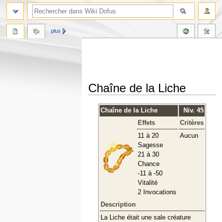
plus
Chaîne de la Liche
Aller
Aller
Chaîne de la Liche
Niv. 45
à
à
Effets
Critères
la
la
navigation
recherche
11 à 20
Aucun
Sagesse
21 à 30
Chance
-11 à -50
Vitalité
2 Invocations
Description
La Liche était une sale créature