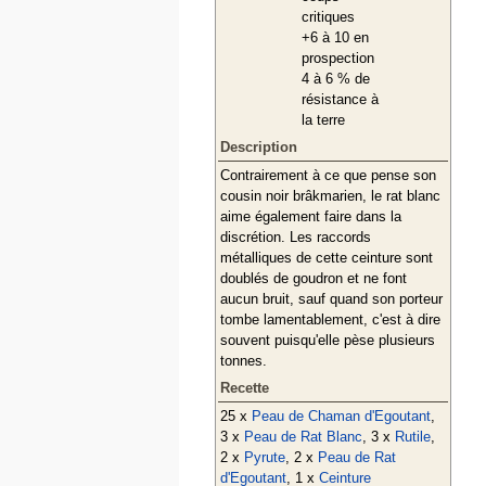
critiques
+6 à 10 en
prospection
4 à 6 % de
résistance à
la terre
Description
Contrairement à ce que pense son
cousin noir brâkmarien, le rat blanc
aime également faire dans la
discrétion. Les raccords
métalliques de cette ceinture sont
doublés de goudron et ne font
aucun bruit, sauf quand son porteur
tombe lamentablement, c'est à dire
souvent puisqu'elle pèse plusieurs
tonnes.
Recette
25 x
Peau de Chaman d'Egoutant
,
3 x
Peau de Rat Blanc
, 3 x
Rutile
,
2 x
Pyrute
, 2 x
Peau de Rat
d'Egoutant
, 1 x
Ceinture