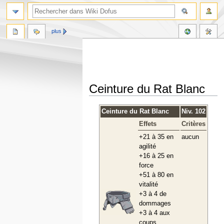
plus
Ceinture du Rat Blanc
Aller
Aller
Ceinture du Rat Blanc
Niv. 102
à
à
Effets
Critères
la
la
navigation
recherche
+21 à 35 en
aucun
agilité
+16 à 25 en
force
+51 à 80 en
vitalité
+3 à 4 de
dommages
+3 à 4 aux
coups