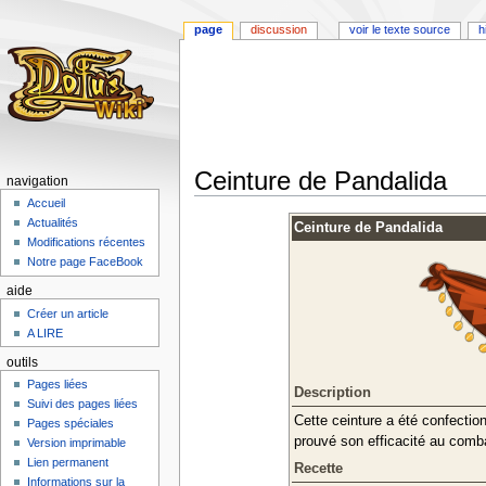
page
discussion
voir le texte source
h
Ceinture de Pandalida
navigation
Accueil
Aller
Aller
Actualités
Ceinture de Pandalida
à
à
Modifications récentes
la
la
Notre page FaceBook
navigation
recherche
aide
Créer un article
A LIRE
outils
Pages liées
Description
Suivi des pages liées
Cette ceinture a été confectio
Pages spéciales
prouvé son efficacité au comba
Version imprimable
Lien permanent
Recette
Informations sur la