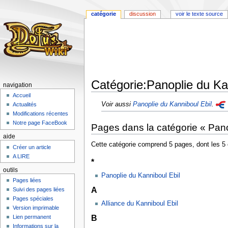
catégorie
discussion
voir le texte source
Catégorie:Panoplie du Ka
navigation
Accueil
Aller
Aller
Voir aussi
Panoplie du Kanniboul Ebil
.
Actualités
à
à
Modifications récentes
la
la
Notre page FaceBook
Pages dans la catégorie « Pano
navigation
recherche
aide
Cette catégorie comprend 5 pages, dont les 5 
Créer un article
A LIRE
*
outils
Panoplie du Kanniboul Ebil
Pages liées
A
Suivi des pages liées
Pages spéciales
Alliance du Kanniboul Ebil
Version imprimable
B
Lien permanent
Informations sur la