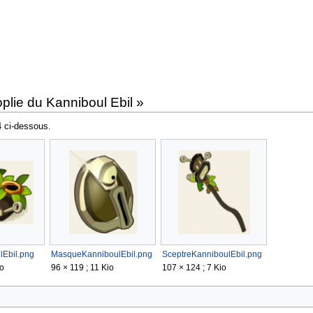
plie du Kanniboul Ebil »
4 ci-dessous.
lEbil.png
MasqueKanniboulEbil.png
SceptreKanniboulEbil.png
io
96 × 119 ; 11 Kio
107 × 124 ; 7 Kio