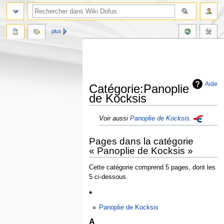
plus
Aide
Catégorie:Panoplie
de Kocksis
Aller
Aller
Voir aussi
Panoplie de Kocksis
.
à
à
la
la
Pages dans la catégorie
navigation
recherche
« Panoplie de Kocksis »
Cette catégorie comprend 5 pages, dont les
5 ci-dessous.
*
Panoplie de Kocksis
A