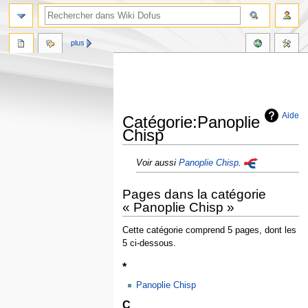
plus
Aide
Catégorie:Panoplie
Chisp
Aller
Aller
Voir aussi
Panoplie Chisp
.
à
à
la
la
Pages dans la catégorie
navigation
recherche
« Panoplie Chisp »
Cette catégorie comprend 5 pages, dont les
5 ci-dessous.
*
Panoplie Chisp
C