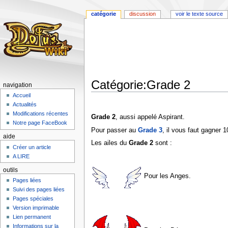
catégorie
discussion
voir le texte source
Catégorie:Grade 2
navigation
Accueil
Aller
Aller
Actualités
à
à
Modifications récentes
Grade 2
, aussi appelé Aspirant.
la
la
Notre page FaceBook
Pour passer au
Grade 3
, il vous faut gagner 
navigation
recherche
aide
Les ailes du
Grade 2
sont :
Créer un article
A LIRE
outils
Pour les Anges.
Pages liées
Suivi des pages liées
Pages spéciales
Version imprimable
Lien permanent
Informations sur la