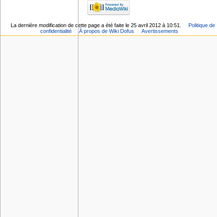
La dernière modification de cette page a été faite le 25 avril 2012 à 10:51.
Politique de
confidentialité
À propos de Wiki Dofus
Avertissements