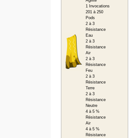
Agilité
1 Invocations
201 à 250
Pods
2 à 3
Résistance
Eau
2 à 3
Résistance
Air
2 à 3
Résistance
Feu
2 à 3
Résistance
Terre
2 à 3
Résistance
Neutre
4 à 5 %
Résistance
Air
4 à 5 %
Résistance