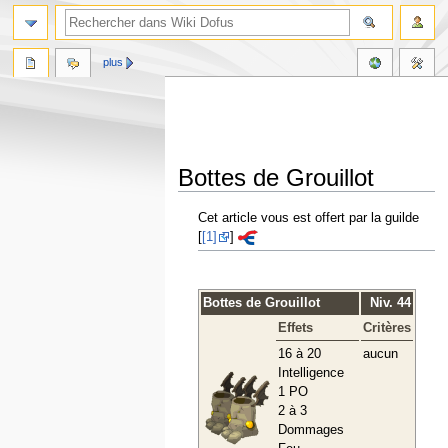
plus
Bottes de Grouillot
Aller
Aller
Cet article vous est offert par la guilde
à
à
[
[1]
]
la
la
navigation
recherche
Bottes de Grouillot
Niv. 44
Effets
Critères
16 à 20
aucun
Intelligence
1 PO
2 à 3
Dommages