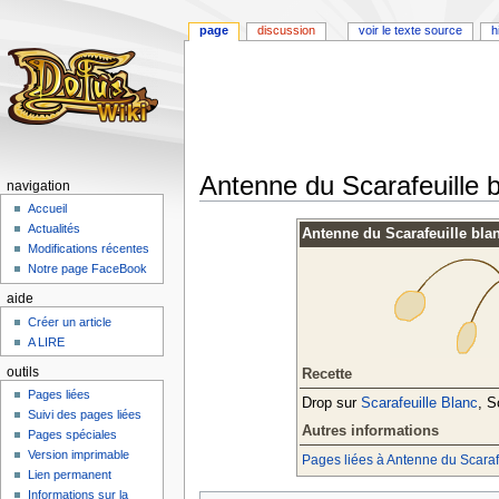
page
discussion
voir le texte source
h
Antenne du Scarafeuille 
navigation
Accueil
Aller
Aller
Actualités
Antenne du Scarafeuille bla
à
à
Modifications récentes
la
la
Notre page FaceBook
navigation
recherche
aide
Créer un article
A LIRE
outils
Recette
Pages liées
Drop sur
Scarafeuille Blanc
, S
Suivi des pages liées
Autres informations
Pages spéciales
Version imprimable
Pages liées à Antenne du Scaraf
Lien permanent
Informations sur la