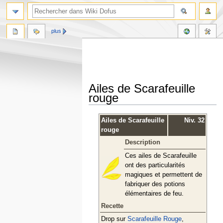
plus
Ailes de Scarafeuille
rouge
Aller
Aller
Ailes de Scarafeuille
Niv. 32
à
à
rouge
la
la
Description
navigation
recherche
Ces ailes de Scarafeuille
ont des particularités
magiques et permettent de
fabriquer des potions
élémentaires de feu.
Recette
Drop sur
Scarafeuille Rouge
,