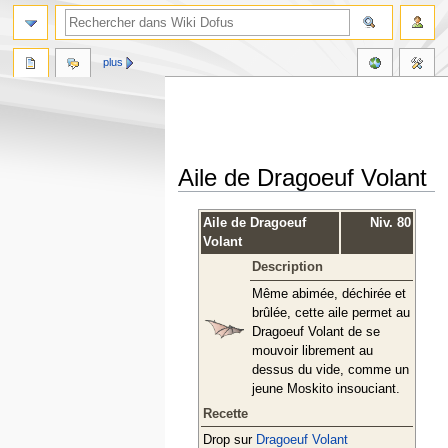
plus
Aile de Dragoeuf Volant
Aller
Aller
Aile de Dragoeuf
Niv. 80
à
à
Volant
la
la
Description
navigation
recherche
Même abimée, déchirée et
brûlée, cette aile permet au
Dragoeuf Volant de se
mouvoir librement au
dessus du vide, comme un
jeune Moskito insouciant.
Recette
Drop sur
Dragoeuf Volant