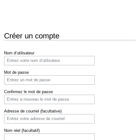
Créer un compte
Aller
Aller
Nom d’utilisateur
à
à
la
la
navigation
recherche
Mot de passe
Confirmez le mot de passe
Adresse de courriel (facultative)
Nom réel (facultatif)