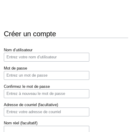
Créer un compte
Aller
Aller
Nom d’utilisateur
à
à
la
la
navigation
recherche
Mot de passe
Confirmez le mot de passe
Adresse de courriel (facultative)
Nom réel (facultatif)