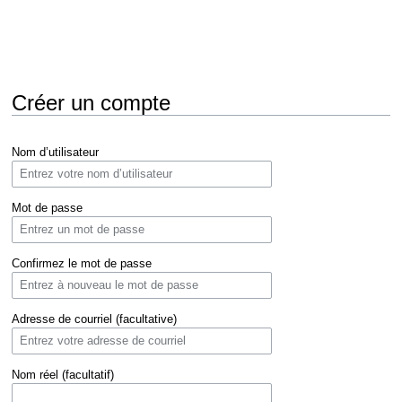
Créer un compte
Aller
Aller
Nom d’utilisateur
à
à
la
la
navigation
recherche
Mot de passe
Confirmez le mot de passe
Adresse de courriel (facultative)
Nom réel (facultatif)