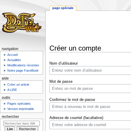
page spéciale
Créer un compte
navigation
Accueil
Aller
Aller
Actualités
Nom d’utilisateur
à
à
Modifications récentes
la
la
Notre page FaceBook
navigation
recherche
aide
Mot de passe
Créer un article
A LIRE
outils
Confirmez le mot de passe
Pages spéciales
Version imprimable
rechercher
Adresse de courriel (facultative)