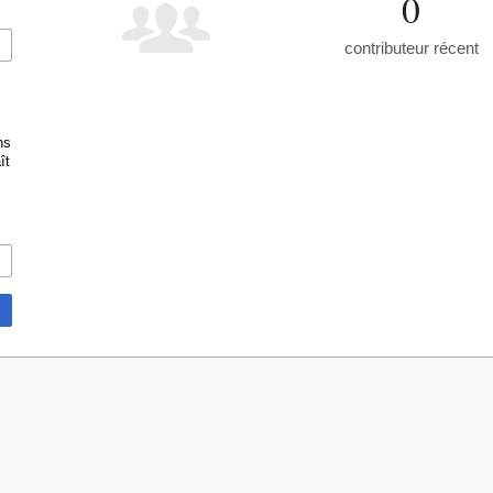
0
contributeur récent
ns
ît